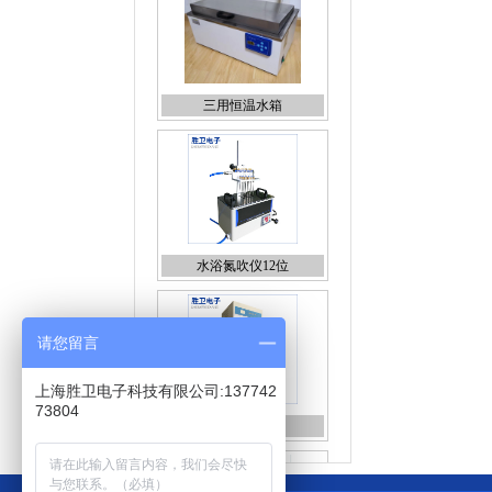
水浴氮吹仪12位
培养箱
请您留言
上海胜卫电子科技有限公司:137742
73804
FD-A12-80(普通型)冷冻干
燥机