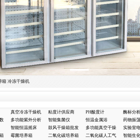
养箱
冷冻干燥机
真空冷冻干燥机
粘度计供应商
PH酸度计
酶标分
数
多功能紫外分析
智能集菌仪
恒温金属浴
药物振
仪
智能恒温摇床
鼓风干燥箱批发
多功能真空干燥
实验室
箱
霉菌培养箱
二氧化碳培养箱
箱
二氧化碳人工气
培养箱
智能生