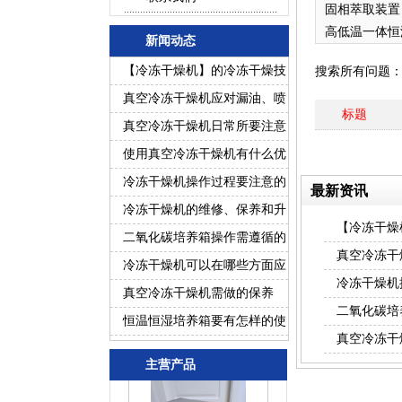
固相萃取装置
高低温一体恒
新闻动态
槽
【冷冻干燥机】的冷冻干燥技
搜索所有问题
术
真空冷冻干燥机应对漏油、喷
标题
油故障的处理
真空冷冻干燥机日常所要注意
的事项
使用真空冷冻干燥机有什么优
势？
冷冻干燥机操作过程要注意的
最新资讯
事项？
冷冻干燥机的维修、保养和升
【冷冻干燥
级有哪些工作？
二氧化碳培养箱操作需遵循的
真空冷冻干
要求
冷冻干燥机可以在哪些方面应
冷冻干燥机
用？
真空冷冻干燥机需做的保养
二氧化碳培
恒温恒湿培养箱要有怎样的使
真空冷冻干
用环境？
主营产品