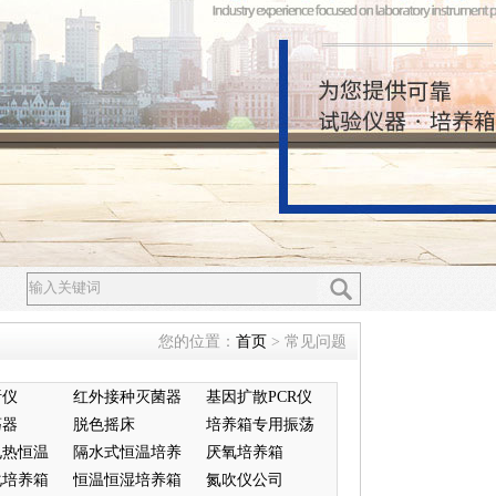
您的位置：
首页
> 常见问题
析仪
红外接种灭菌器
基因扩散PCR仪
荡器
脱色摇床
培养箱专用振荡
电热恒温
隔水式恒温培养
器
厌氧培养箱
化培养箱
箱
恒温恒湿培养箱
氮吹仪公司