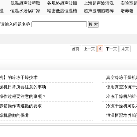
低温超声波萃取
报价
各规格超声波细
候箱
上海超声波清洗
实验室
温
仪
恒温水浴锅厂家
胞粉碎机
精密低温恒温槽
机
超声波细胞粉碎
箱
培养箱
机
：请输入问题名称
首页
上一页
0
下一页
末页
机】的冷冻干燥技术
真空冷冻干燥机
燥机日常所要注意的事项
使用真空冷冻干
操作过程要注意的事项？
冷冻干燥机的维
养箱操作需遵循的要求
冷冻干燥机可以
燥机需做的保养
恒温恒湿培养箱