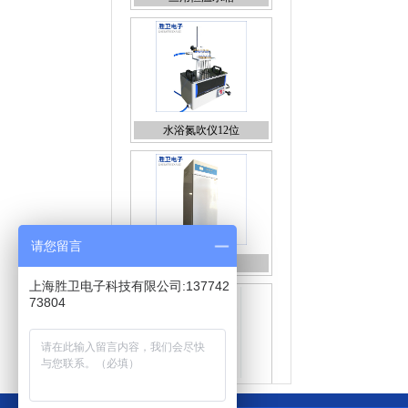
水浴氮吹仪12位
培养箱
请您留言
上海胜卫电子科技有限公司:137742
73804
FD-A12-80(普通型)冷冻干
燥机