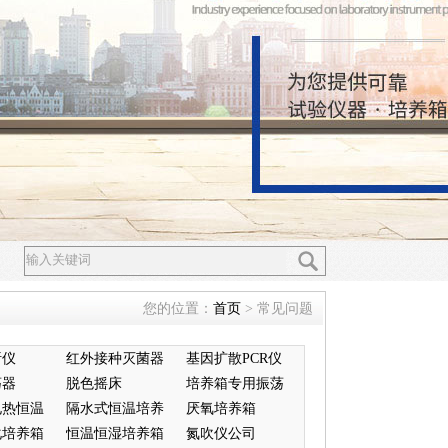
您的位置：
首页
> 常见问题
析仪
红外接种灭菌器
基因扩散PCR仪
荡器
脱色摇床
培养箱专用振荡
电热恒温
隔水式恒温培养
器
厌氧培养箱
化培养箱
箱
恒温恒湿培养箱
氮吹仪公司