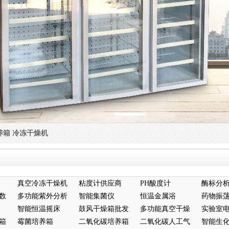
养箱
冷冻干燥机
真空冷冻干燥机
粘度计供应商
PH酸度计
酶标分
数
多功能紫外分析
智能集菌仪
恒温金属浴
药物振
仪
智能恒温摇床
鼓风干燥箱批发
多功能真空干燥
实验室
箱
霉菌培养箱
二氧化碳培养箱
箱
二氧化碳人工气
培养箱
智能生