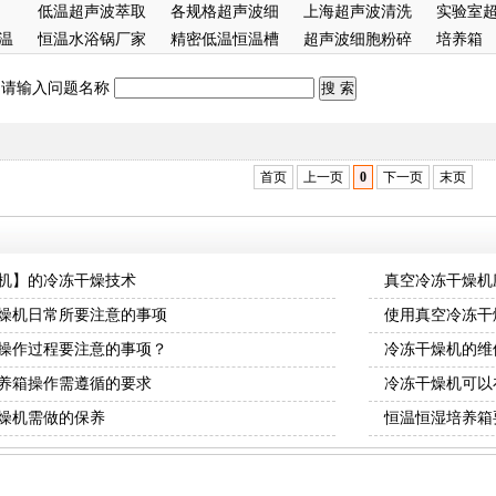
低温超声波萃取
报价
各规格超声波细
候箱
上海超声波清洗
实验室
温
仪
恒温水浴锅厂家
胞粉碎机
精密低温恒温槽
机
超声波细胞粉碎
箱
培养箱
机
：请输入问题名称
首页
上一页
0
下一页
末页
机】的冷冻干燥技术
真空冷冻干燥机
燥机日常所要注意的事项
使用真空冷冻干
操作过程要注意的事项？
冷冻干燥机的维
养箱操作需遵循的要求
冷冻干燥机可以
燥机需做的保养
恒温恒湿培养箱