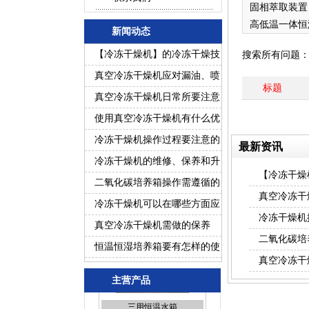
固相萃取装置
高低温一体恒
新闻动态
槽
【冷冻干燥机】的冷冻干燥技
搜索所有问题
术
真空冷冻干燥机应对漏油、喷
标题
油故障的处理
真空冷冻干燥机日常所要注意
的事项
使用真空冷冻干燥机有什么优
势？
冷冻干燥机操作过程要注意的
最新资讯
事项？
冷冻干燥机的维修、保养和升
【冷冻干燥
级有哪些工作？
二氧化碳培养箱操作需遵循的
真空冷冻干
要求
冷冻干燥机可以在哪些方面应
冷冻干燥机
用？
真空冷冻干燥机需做的保养
二氧化碳培
恒温恒湿培养箱要有怎样的使
真空冷冻干
用环境？
主营产品